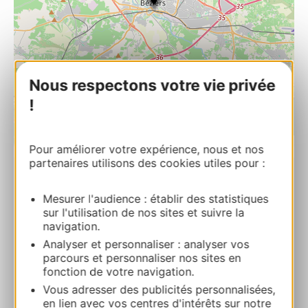
Nous respectons votre vie privée
!
| Map data ©
Leaflet
OpenStreetMap contributors
Pour améliorer votre expérience, nous et nos
partenaires utilisons des cookies utiles pour :
Église Saint Jacques
Mesurer l'audience : établir des statistiques
Église Saint Jacques51 plan Saint Jacques
sur l'utilisation de nos sites et suivre la
34500 BEZIERS
navigation.
Analyser et personnaliser : analyser vos
Calcola il tuo percorso
parcours et personnaliser nos sites en
fonction de votre navigation.
Vous adresser des publicités personnalisées,
06 82 34 45 55
en lien avec vos centres d'intérêts sur notre