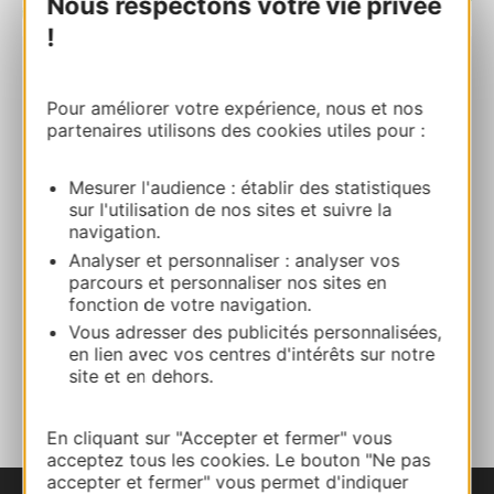
Nous respectons votre vie privée
| Map data ©
Leaflet
OpenStreetMap contributors
!
Eglise Saint-Georges
Pour améliorer votre expérience, nous et nos
32340 GIMBREDE
partenaires utilisons des cookies utiles pour :
Calcola il tuo percorso
Mesurer l'audience : établir des statistiques
sur l'utilisation de nos sites et suivre la
navigation.
05 62 68 83 83
Analyser et personnaliser : analyser vos
parcours et personnaliser nos sites en
fonction de votre navigation.
E-mail
Vous adresser des publicités personnalisées,
en lien avec vos centres d'intérêts sur notre
AGGIUNGI
site et en dehors.
AL TACCUINO
En cliquant sur "Accepter et fermer" vous
acceptez tous les cookies. Le bouton "Ne pas
accepter et fermer" vous permet d'indiquer