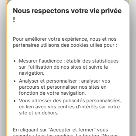
Nous respectons votre vie privée
!
| Map data ©
Leaflet
OpenStreetMap contributors
Pour améliorer votre expérience, nous et nos
partenaires utilisons des cookies utiles pour :
Église Saint-Christophe de Saint-
Mesurer l'audience : établir des statistiques
Christaud
sur l'utilisation de nos sites et suivre la
Au village 32320 SAINT-CHRISTAUD
navigation.
Analyser et personnaliser : analyser vos
Calcola il tuo percorso
parcours et personnaliser nos sites en
fonction de votre navigation.
Vous adresser des publicités personnalisées,
05 62 08 22 04
en lien avec vos centres d'intérêts sur notre
site et en dehors.
E-mail
En cliquant sur "Accepter et fermer" vous
acceptez tous les cookies. Le bouton "Ne pas