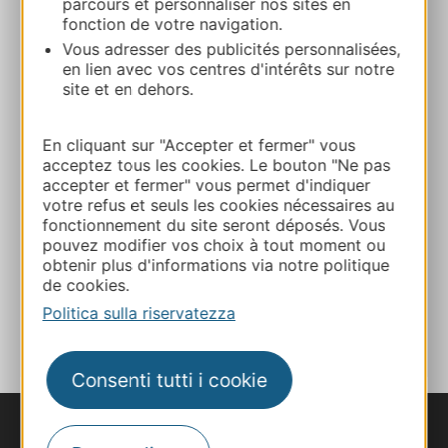
parcours et personnaliser nos sites en
fonction de votre navigation.
Vous adresser des publicités personnalisées,
+33565644216
en lien avec vos centres d'intérêts sur notre
site et en dehors.
+33565431706
En cliquant sur "Accepter et fermer" vous
acceptez tous les cookies. Le bouton "Ne pas
E-mail
accepter et fermer" vous permet d'indiquer
votre refus et seuls les cookies nécessaires au
fonctionnement du site seront déposés. Vous
pouvez modifier vos choix à tout moment ou
Sito web
obtenir plus d'informations via notre politique
de cookies.
AGGIUNGI
Politica sulla riservatezza
AL TACCUINO
Consenti tutti i cookie