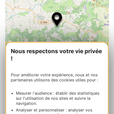
Nous respectons votre vie privée
!
Pour améliorer votre expérience, nous et nos
| Map data ©
Leaflet
OpenStreetMap contributors
partenaires utilisons des cookies utiles pour :
Mesurer l'audience : établir des statistiques
CHATEAU DE BELCASTEL
sur l'utilisation de nos sites et suivre la
Château de Belcastel 12390 BELCASTEL
navigation.
Analyser et personnaliser : analyser vos
Calcola il tuo percorso