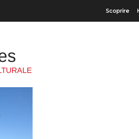
Scoprire
ues
LTURALE