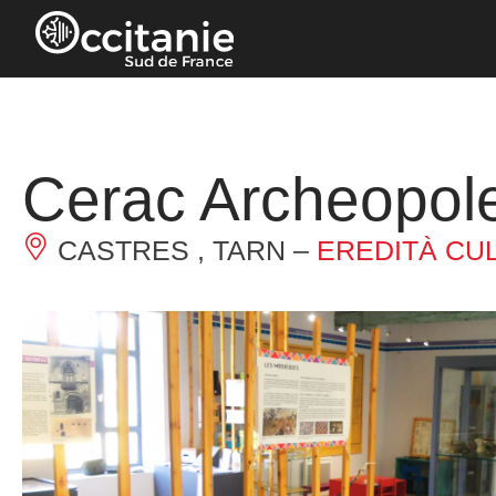
Pannello di gestione dei cookies
Cerac Archeopol
CASTRES , TARN –
EREDITÀ CU