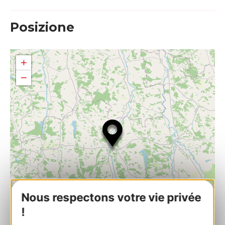
Posizione
+
−
Nous respectons votre vie privée
!