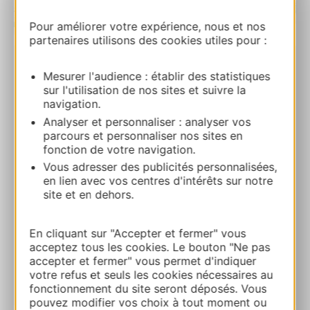
Pour améliorer votre expérience, nous et nos
| Map data ©
Leaflet
OpenStreetMap contributors
partenaires utilisons des cookies utiles pour :
Castelnau de Montesquiou
Mesurer l'audience : établir des statistiques
sur l'utilisation de nos sites et suivre la
Au Village 32320 MONTESQUIOU
navigation.
Analyser et personnaliser : analyser vos
Calcola il tuo percorso
parcours et personnaliser nos sites en
fonction de votre navigation.
Vous adresser des publicités personnalisées,
05 62 70 91 18
en lien avec vos centres d'intérêts sur notre
site et en dehors.
E-mail
En cliquant sur "Accepter et fermer" vous
acceptez tous les cookies. Le bouton "Ne pas
AGGIUNGI
accepter et fermer" vous permet d'indiquer
AL TACCUINO
votre refus et seuls les cookies nécessaires au
fonctionnement du site seront déposés. Vous
pouvez modifier vos choix à tout moment ou