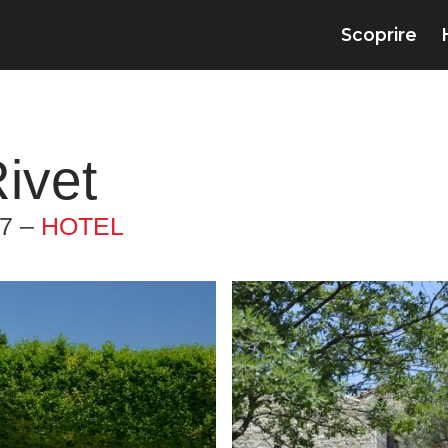
Scoprire
ivet
7 –
HOTEL