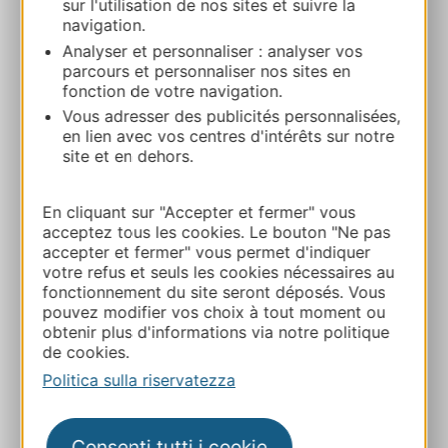
sur l'utilisation de nos sites et suivre la
navigation.
Analyser et personnaliser : analyser vos
CAMPING YELLOH! VILLAGE LA
parcours et personnaliser nos sites en
GRANGE DE MONTEILLAC
fonction de votre navigation.
Sévérac-l’Église 12310 LAISSAC
Vous adresser des publicités personnalisées,
en lien avec vos centres d'intérêts sur notre
Calcola il tuo percorso
site et en dehors.
En cliquant sur "Accepter et fermer" vous
+33565702100
acceptez tous les cookies. Le bouton "Ne pas
accepter et fermer" vous permet d'indiquer
votre refus et seuls les cookies nécessaires au
+33565702101
fonctionnement du site seront déposés. Vous
pouvez modifier vos choix à tout moment ou
obtenir plus d'informations via notre politique
E-mail
de cookies.
Politica sulla riservatezza
Sito web
Consenti tutti i cookie