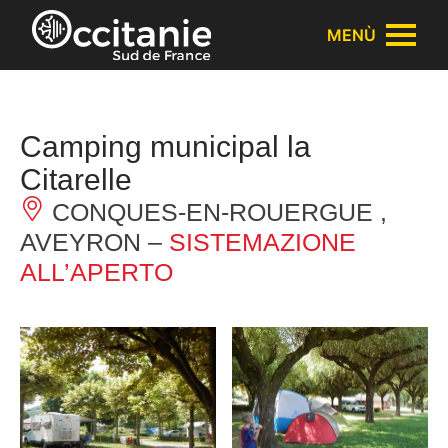
Pannello di gestione dei cookies
MENÙ
Camping municipal la
Citarelle
CONQUES-EN-ROUERGUE ,
AVEYRON –
SISTEMAZIONE
ALL’APERTO