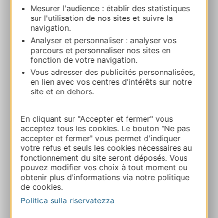
Camping municipal la Citarelle
Mesurer l'audience : établir des statistiques
St-Cyprien-sur-Dourdou 12320 CONQUES-
sur l'utilisation de nos sites et suivre la
EN-ROUERGUE
navigation.
Analyser et personnaliser : analyser vos
parcours et personnaliser nos sites en
Calcola il tuo percorso
fonction de votre navigation.
Vous adresser des publicités personnalisées,
+33565728052
en lien avec vos centres d'intérêts sur notre
site et en dehors.
+33565698316
En cliquant sur "Accepter et fermer" vous
acceptez tous les cookies. Le bouton "Ne pas
accepter et fermer" vous permet d'indiquer
E-mail
votre refus et seuls les cookies nécessaires au
fonctionnement du site seront déposés. Vous
pouvez modifier vos choix à tout moment ou
Sito web
obtenir plus d'informations via notre politique
de cookies.
Politica sulla riservatezza
AGGIUNGI
AL TACCUINO