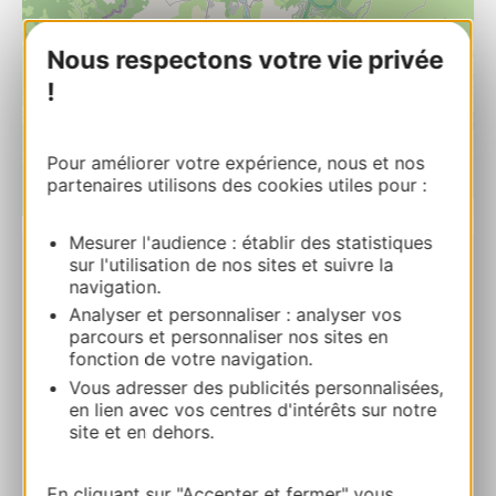
Nous respectons votre vie privée
!
Pour améliorer votre expérience, nous et nos
partenaires utilisons des cookies utiles pour :
| Map data ©
Leaflet
OpenStreetMap contributors
Mesurer l'audience : établir des statistiques
sur l'utilisation de nos sites et suivre la
Camping municipal de Brommat
navigation.
5 rue du lavoir 12600 BROMMAT
Analyser et personnaliser : analyser vos
parcours et personnaliser nos sites en
fonction de votre navigation.
Calcola il tuo percorso
Vous adresser des publicités personnalisées,
en lien avec vos centres d'intérêts sur notre
site et en dehors.
+33565660096
En cliquant sur "Accepter et fermer" vous