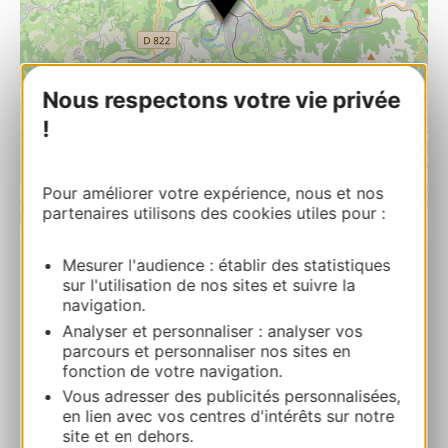
Nous respectons votre vie privée
!
Pour améliorer votre expérience, nous et nos
partenaires utilisons des cookies utiles pour :
| Map data ©
Leaflet
OpenStreetMap contributors
Mesurer l'audience : établir des statistiques
Aire d’accueil pour camping-cars Les
sur l'utilisation de nos sites et suivre la
navigation.
portes du Pays de Figeac
Analyser et personnaliser : analyser vos
La GuinguetteBoulevard Paul Ramadier
parcours et personnaliser nos sites en
12700 CAPDENAC-GARE
fonction de votre navigation.
Vous adresser des publicités personnalisées,
Calcola il tuo percorso
en lien avec vos centres d'intérêts sur notre
site et en dehors.