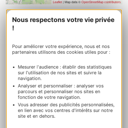
| Map data ©
Leaflet
OpenStreetMap contributors
Nous respectons votre vie privée
PRENOTARE
!
Villa Raffaella
Pour améliorer votre expérience, nous et nos
64 ROUTE DE RODEZVILLA RAFFAELLA
partenaires utilisons des cookies utiles pour :
12220 LES ALBRES
Mesurer l'audience : établir des statistiques
Calcola il tuo percorso
sur l'utilisation de nos sites et suivre la
navigation.
Analyser et personnaliser : analyser vos
+33624846766
parcours et personnaliser nos sites en
fonction de votre navigation.
Vous adresser des publicités personnalisées,
E-mail
en lien avec vos centres d'intérêts sur notre
site et en dehors.
Sito web