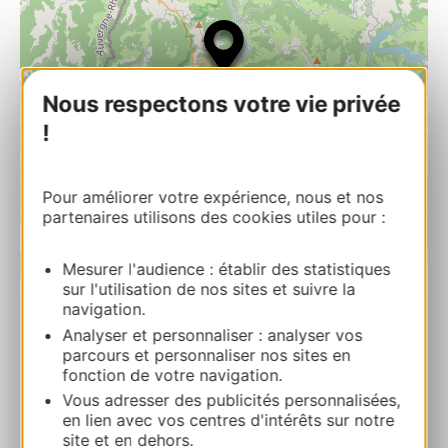
Nous respectons votre vie privée
!
Pour améliorer votre expérience, nous et nos
partenaires utilisons des cookies utiles pour :
Mesurer l'audience : établir des statistiques
| Map data ©
Leaflet
OpenStreetMap contributors
sur l'utilisation de nos sites et suivre la
navigation.
PRENOTARE
Analyser et personnaliser : analyser vos
parcours et personnaliser nos sites en
fonction de votre navigation.
Vous adresser des publicités personnalisées,
Le gîte de Jean – gîte rural
en lien avec vos centres d'intérêts sur notre
2, rue du Boutigou 12140 ENTRAYGUES-
site et en dehors.