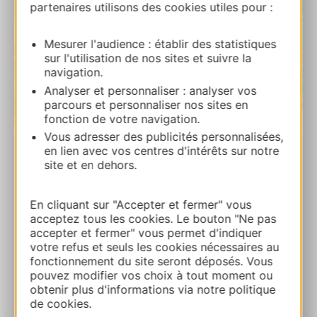
partenaires utilisons des cookies utiles pour :
Mesurer l'audience : établir des statistiques
sur l'utilisation de nos sites et suivre la
navigation.
Analyser et personnaliser : analyser vos
parcours et personnaliser nos sites en
fonction de votre navigation.
| Map data ©
Leaflet
OpenStreetMap contributors
Vous adresser des publicités personnalisées,
en lien avec vos centres d'intérêts sur notre
PRENOTARE
site et en dehors.
En cliquant sur "Accepter et fermer" vous
Le 32 du Chemin
acceptez tous les cookies. Le bouton "Ne pas
accepter et fermer" vous permet d'indiquer
32, chemin de CalmontBouquiès 12500
votre refus et seuls les cookies nécessaires au
ESPALION
fonctionnement du site seront déposés. Vous
pouvez modifier vos choix à tout moment ou
Calcola il tuo percorso
obtenir plus d'informations via notre politique
de cookies.