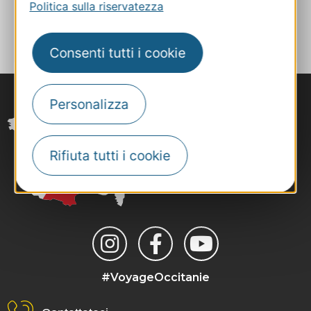
Politica sulla riservatezza
AGGIUNGI
AL TACCUINO
Consenti tutti i cookie
Personalizza
Rifiuta tutti i cookie
#VoyageOccitanie