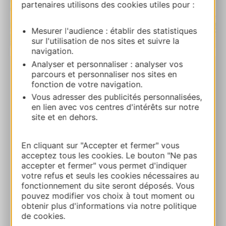
partenaires utilisons des cookies utiles pour :
Mesurer l'audience : établir des statistiques
sur l'utilisation de nos sites et suivre la
| Map data ©
Leaflet
OpenStreetMap contributors
navigation.
Analyser et personnaliser : analyser vos
parcours et personnaliser nos sites en
Gîte Marguerite
fonction de votre navigation.
Lentin 12170 LEDERGUES
Vous adresser des publicités personnalisées,
en lien avec vos centres d'intérêts sur notre
Calcola il tuo percorso
site et en dehors.
En cliquant sur "Accepter et fermer" vous
+33689063890
acceptez tous les cookies. Le bouton "Ne pas
accepter et fermer" vous permet d'indiquer
votre refus et seuls les cookies nécessaires au
E-mail
fonctionnement du site seront déposés. Vous
pouvez modifier vos choix à tout moment ou
obtenir plus d'informations via notre politique
AGGIUNGI
de cookies.
AL TACCUINO