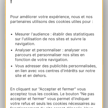
!
Pour améliorer votre expérience, nous et nos
partenaires utilisons des cookies utiles pour :
Mesurer l'audience : établir des statistiques
sur l'utilisation de nos sites et suivre la
navigation.
Analyser et personnaliser : analyser vos
parcours et personnaliser nos sites en
fonction de votre navigation.
Vous adresser des publicités personnalisées,
| Map data ©
Leaflet
OpenStreetMap contributors
en lien avec vos centres d'intérêts sur notre
site et en dehors.
Gîte Le Sorbier
15 Lot. du Frêne 12210 LAGUIOLE
En cliquant sur "Accepter et fermer" vous
acceptez tous les cookies. Le bouton "Ne pas
accepter et fermer" vous permet d'indiquer
Calcola il tuo percorso
votre refus et seuls les cookies nécessaires au