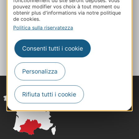
fonctionnement du site seront déposés. Vous
pouvez modifier vos choix à tout moment ou
+33631036944
obtenir plus d'informations via notre politique
de cookies.
Politica sulla riservatezza
E-mail
Consenti tutti i cookie
AGGIUNGI
AL TACCUINO
Personalizza
Rifiuta tutti i cookie