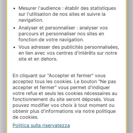
Francine FERRAND – Gîte du Bort
Mesurer l'audience : établir des statistiques
Rouviaguet 12620 CASTELNAU-
sur l'utilisation de nos sites et suivre la
PEGAYROLS
navigation.
Analyser et personnaliser : analyser vos
parcours et personnaliser nos sites en
Calcola il tuo percorso
fonction de votre navigation.
Vous adresser des publicités personnalisées,
+33565620102
en lien avec vos centres d'intérêts sur notre
site et en dehors.
+33617361485
En cliquant sur "Accepter et fermer" vous
acceptez tous les cookies. Le bouton "Ne pas
accepter et fermer" vous permet d'indiquer
E-mail
votre refus et seuls les cookies nécessaires au
fonctionnement du site seront déposés. Vous
pouvez modifier vos choix à tout moment ou
Sito web
obtenir plus d'informations via notre politique
de cookies.
Politica sulla riservatezza
AGGIUNGI
AL TACCUINO