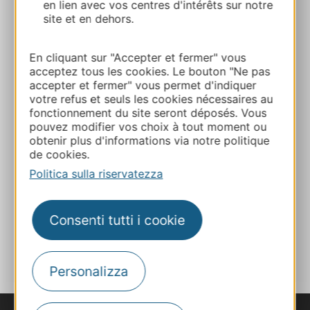
en lien avec vos centres d'intérêts sur notre
Calcola il tuo percorso
site et en dehors.
En cliquant sur "Accepter et fermer" vous
+33 6 95 92 39 33
acceptez tous les cookies. Le bouton "Ne pas
accepter et fermer" vous permet d'indiquer
votre refus et seuls les cookies nécessaires au
E-mail
fonctionnement du site seront déposés. Vous
pouvez modifier vos choix à tout moment ou
obtenir plus d'informations via notre politique
Sito web
de cookies.
Politica sulla riservatezza
Facebook
Consenti tutti i cookie
AGGIUNGI
AL TACCUINO
Personalizza