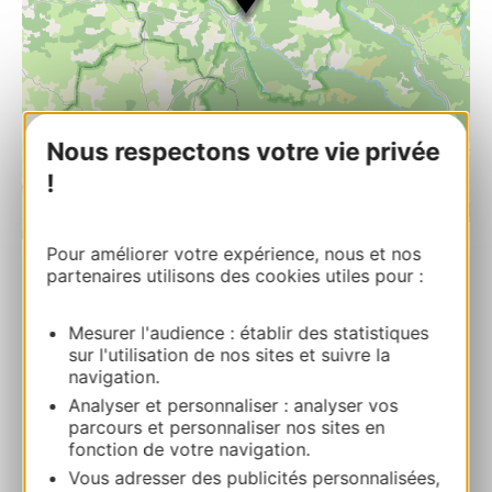
Nous respectons votre vie privée
!
| Map data ©
Leaflet
OpenStreetMap contributors
Pour améliorer votre expérience, nous et nos
partenaires utilisons des cookies utiles pour :
PRENOTARE
Mesurer l'audience : établir des statistiques
sur l'utilisation de nos sites et suivre la
navigation.
DOMAINE AIGOUAL CEVENNES –
Analyser et personnaliser : analyser vos
MAISON EXCLUSIVE 4-6 PERSONNES
parcours et personnaliser nos sites en
250, chemin du Languedoc 48150
fonction de votre navigation.
MEYRUEIS
Vous adresser des publicités personnalisées,