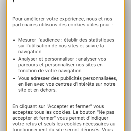
Pour améliorer votre expérience, nous et nos
partenaires utilisons des cookies utiles pour :
| Map data ©
Leaflet
OpenStreetMap contributors
Mesurer l'audience : établir des statistiques
sur l'utilisation de nos sites et suivre la
Chambres d’hôtes “Le Soleil couchant”
navigation.
SEGALA 12390 ANGLARS-SAINT-FELIX
Analyser et personnaliser : analyser vos
parcours et personnaliser nos sites en
Calcola il tuo percorso
fonction de votre navigation.
Vous adresser des publicités personnalisées,
en lien avec vos centres d'intérêts sur notre
+33565644004
site et en dehors.
+33637339427
En cliquant sur "Accepter et fermer" vous
acceptez tous les cookies. Le bouton "Ne pas
accepter et fermer" vous permet d'indiquer
votre refus et seuls les cookies nécessaires au
E-mail
fonctionnement du site seront déposés. Vous