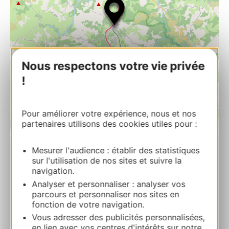
Nous respectons votre vie privée
!
Pour améliorer votre expérience, nous et nos
partenaires utilisons des cookies utiles pour :
| Map data ©
Leaflet
OpenStreetMap contributors
Mesurer l'audience : établir des statistiques
LES CHALETS DE L’AUBRAC
sur l'utilisation de nos sites et suivre la
navigation.
Impasse des chalets – Aumont Aubrac 48130
Analyser et personnaliser : analyser vos
AUMONT-AUBRAC
parcours et personnaliser nos sites en
fonction de votre navigation.
Calcola il tuo percorso
Vous adresser des publicités personnalisées,
en lien avec vos centres d'intérêts sur notre