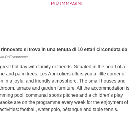
PIÙ IMMAGINI
innovato si trova in una tenuta di 10 ettari circondata da
via DATAtourisme
 great holiday with family or friends. Situated in the heart of a
 and palm trees, Les Abricotiers offers you a little corner of
on in a joyful and friendly atmosphere. The small houses and
throom, terrace and garden furniture. All the accommodation is
imming pool, communal sports pitches and a children’s play
araoke are on the programme every week for the enjoyment of
ctivities: football, water polo, pétanque and table tennis.