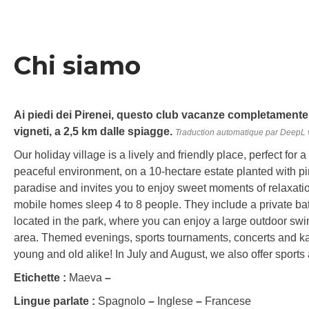
Chi siamo
Ai piedi dei Pirenei, questo club vacanze completamente r
vigneti, a 2,5 km dalle spiagge.
Traduction automatique par DeepL 
Our holiday village is a lively and friendly place, perfect for a
peaceful environment, on a 10-hectare estate planted with pine
paradise and invites you to enjoy sweet moments of relaxati
mobile homes sleep 4 to 8 people. They include a private ba
located in the park, where you can enjoy a large outdoor sw
area. Themed evenings, sports tournaments, concerts and k
young and old alike! In July and August, we also offer sports a
Etichette :
Maeva
–
Lingue parlate :
Spagnolo
–
Inglese
–
Francese