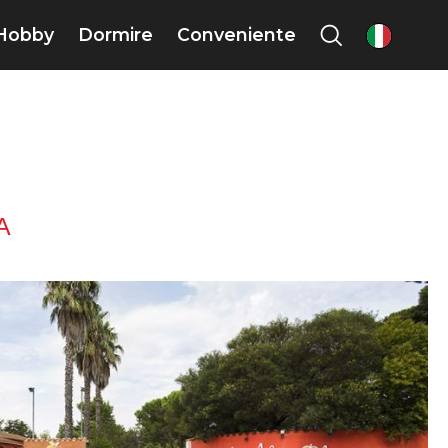
Hobby
Dormire
Conveniente
it
A