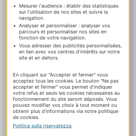
PRENOTARE
Mesurer l'audience : établir des statistiques
sur l'utilisation de nos sites et suivre la
navigation.
Analyser et personnaliser : analyser vos
LE MOUFLON VACANCES ULVF
parcours et personnaliser nos sites en
65170 SAINT-LARY-SOULAN
fonction de votre navigation.
Vous adresser des publicités personnalisées,
Calcola il tuo percorso
en lien avec vos centres d'intérêts sur notre
site et en dehors.
05 62 98 44 32
En cliquant sur "Accepter et fermer" vous
acceptez tous les cookies. Le bouton "Ne pas
accepter et fermer" vous permet d'indiquer
E-mail
votre refus et seuls les cookies nécessaires au
fonctionnement du site seront déposés. Vous
pouvez modifier vos choix à tout moment ou
Sito web
obtenir plus d'informations via notre politique
de cookies.
Politica sulla riservatezza
AGGIUNGI
AL TACCUINO