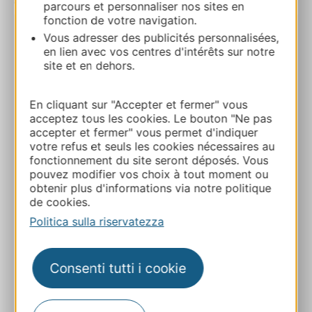
parcours et personnaliser nos sites en
fonction de votre navigation.
Vous adresser des publicités personnalisées,
APPART’CITY CONFORT TOULOUSE
en lien avec vos centres d'intérêts sur notre
PURPAN AEROPORT
site et en dehors.
4 Impasse de Lisieux 31300 TOULOUSE
En cliquant sur "Accepter et fermer" vous
Calcola il tuo percorso
acceptez tous les cookies. Le bouton "Ne pas
accepter et fermer" vous permet d'indiquer
votre refus et seuls les cookies nécessaires au
05 34 50 97 04
fonctionnement du site seront déposés. Vous
pouvez modifier vos choix à tout moment ou
obtenir plus d'informations via notre politique
E-mail
de cookies.
Politica sulla riservatezza
Sito web
Consenti tutti i cookie
AGGIUNGI
AL TACCUINO