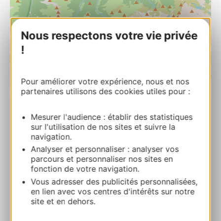
Nous respectons votre vie privée
!
Pour améliorer votre expérience, nous et nos
| Map data ©
Leaflet
OpenStreetMap contributors
partenaires utilisons des cookies utiles pour :
PRENOTARE
Mesurer l'audience : établir des statistiques
sur l'utilisation de nos sites et suivre la
navigation.
Analyser et personnaliser : analyser vos
Station de ski de Guzet
parcours et personnaliser nos sites en
Station de Guzet Bureau des Remontées
fonction de votre navigation.
Mécaniques 09140 USTOU
Vous adresser des publicités personnalisées,
en lien avec vos centres d'intérêts sur notre
site et en dehors.
Calcola il tuo percorso