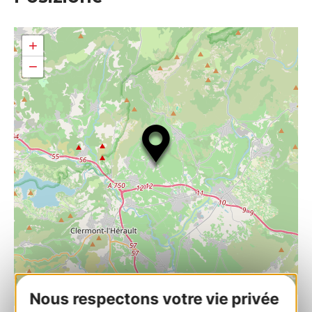
+
−
Nous respectons votre vie privée
| Map data ©
Leaflet
OpenStreetMap contributors