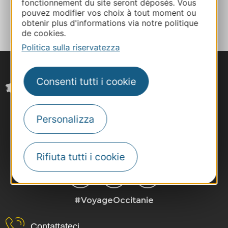
fonctionnement du site seront déposés. Vous
AGGIUNGI
pouvez modifier vos choix à tout moment ou
AL TACCUINO
obtenir plus d'informations via notre politique
de cookies.
Politica sulla riservatezza
Consenti tutti i cookie
Personalizza
Rifiuta tutti i cookie
#VoyageOccitanie
Contattateci