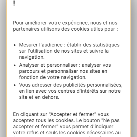
!
MAS CAL DEMOURA
125 Route de Saint André 34725
Pour améliorer votre expérience, nous et nos
partenaires utilisons des cookies utiles pour :
JONQUIERES
Mesurer l'audience : établir des statistiques
Calcola il tuo percorso
sur l'utilisation de nos sites et suivre la
navigation.
+33 4 67 44 70 82
Analyser et personnaliser : analyser vos
parcours et personnaliser nos sites en
fonction de votre navigation.
+33 6 76 11 72 26
Vous adresser des publicités personnalisées,
en lien avec vos centres d'intérêts sur notre
site et en dehors.
Sito web
En cliquant sur "Accepter et fermer" vous
acceptez tous les cookies. Le bouton "Ne pas
Facebook
accepter et fermer" vous permet d'indiquer
votre refus et seuls les cookies nécessaires au