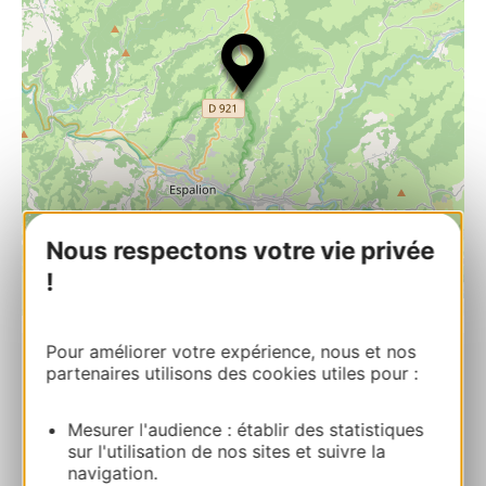
Nous respectons votre vie privée
!
| Map data ©
Leaflet
OpenStreetMap contributors
Pour améliorer votre expérience, nous et nos
partenaires utilisons des cookies utiles pour :
Magasin de l’Abbaye de Bonneval
3496 Route de Bonneval 12500 LE CAYROL
Mesurer l'audience : établir des statistiques
sur l'utilisation de nos sites et suivre la
Calcola il tuo percorso
navigation.