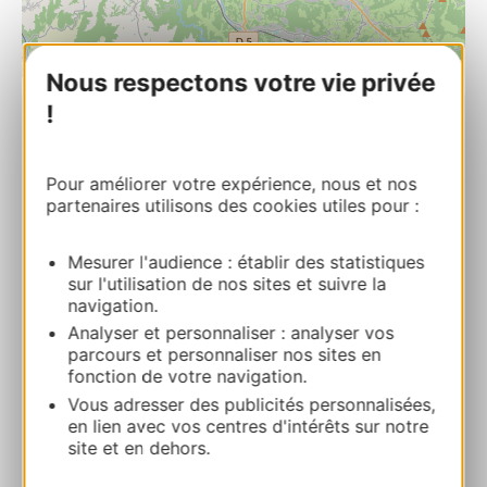
| Map data ©
Leaflet
OpenStreetMap contributors
Nous respectons votre vie privée
!
Office de Tourisme et du Thermalisme de
Decazeville Communauté – Bureau de
Pour améliorer votre expérience, nous et nos
Flagnac
partenaires utilisons des cookies utiles pour :
19 route de la Sole 12300 FLAGNAC
Mesurer l'audience : établir des statistiques
Calcola il tuo percorso
sur l'utilisation de nos sites et suivre la
navigation.
Analyser et personnaliser : analyser vos
+33565632796
parcours et personnaliser nos sites en
fonction de votre navigation.
Vous adresser des publicités personnalisées,
E-mail
en lien avec vos centres d'intérêts sur notre
site et en dehors.
Sito web