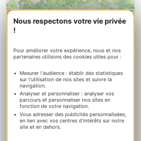
Nous respectons votre vie privée
!
| Map data ©
Leaflet
OpenStreetMap contributors
Pour améliorer votre expérience, nous et nos
partenaires utilisons des cookies utiles pour :
Via ferrata du Roc du Gorb : location de
Mesurer l'audience : établir des statistiques
matériel
sur l'utilisation de nos sites et suivre la
111 route du MoulinBar 12270 BOR-ET-BAR
navigation.
Analyser et personnaliser : analyser vos
parcours et personnaliser nos sites en
Calcola il tuo percorso
fonction de votre navigation.
Vous adresser des publicités personnalisées,
+33616453901
en lien avec vos centres d'intérêts sur notre
site et en dehors.
E-mail