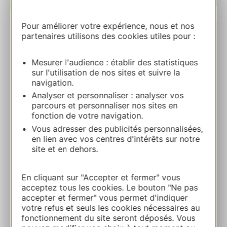
| Map data ©
Leaflet
OpenStreetMap contributors
Pour améliorer votre expérience, nous et nos
partenaires utilisons des cookies utiles pour :
SOCIÉTÉ NAUTIQUE DU BASSIN DE
THAU (SNBT)
Mesurer l'audience : établir des statistiques
Quai GuitardMaison de la Mer 34140 MEZE
sur l'utilisation de nos sites et suivre la
navigation.
Calcola il tuo percorso
Analyser et personnaliser : analyser vos
parcours et personnaliser nos sites en
fonction de votre navigation.
+33 4 67 43 56 84
Vous adresser des publicités personnalisées,
en lien avec vos centres d'intérêts sur notre
site et en dehors.
E-mail
En cliquant sur "Accepter et fermer" vous
acceptez tous les cookies. Le bouton "Ne pas
Sito web
accepter et fermer" vous permet d'indiquer
votre refus et seuls les cookies nécessaires au
fonctionnement du site seront déposés. Vous
AGGIUNGI
AL TACCUINO