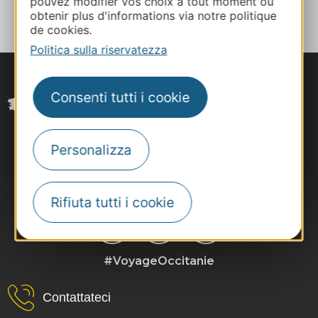
pouvez modifier vos choix à tout moment ou
obtenir plus d'informations via notre politique
de cookies.
Politica sulla riservatezza
Consenti tutti i cookie
Personalizza
Rifiuta tutti i cookie
#VoyageOccitanie
Contattateci