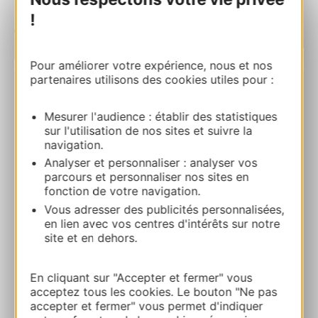
!
| Map data ©
Leaflet
OpenStreetMap contributors
Pour améliorer votre expérience, nous et nos
partenaires utilisons des cookies utiles pour :
RIVERLY
Mesurer l'audience : établir des statistiques
1, rue de la Capitainerie 34970 LATTES
sur l'utilisation de nos sites et suivre la
navigation.
Calcola il tuo percorso
Analyser et personnaliser : analyser vos
parcours et personnaliser nos sites en
fonction de votre navigation.
+33 3 86 91 72 72
Vous adresser des publicités personnalisées,
en lien avec vos centres d'intérêts sur notre
site et en dehors.
E-mail
En cliquant sur "Accepter et fermer" vous
Sito web
acceptez tous les cookies. Le bouton "Ne pas
accepter et fermer" vous permet d'indiquer