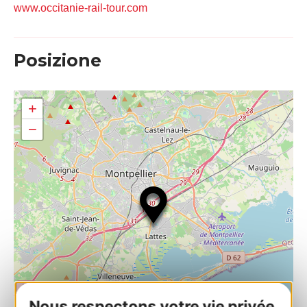
www.occitanie-rail-tour.com
Posizione
+
−
Nous respectons votre vie privée