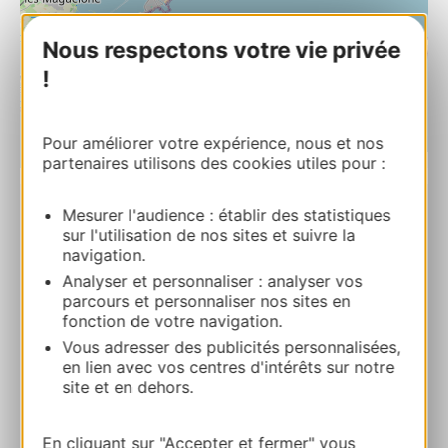
Nous respectons votre vie privée
!
Pour améliorer votre expérience, nous et nos
| Map data ©
partenaires utilisons des cookies utiles pour :
Leaflet
OpenStreetMap contributors
Mesurer l'audience : établir des statistiques
LOUIS TORREILLES
sur l'utilisation de nos sites et suivre la
Port de Carnon 34130 MAUGUIO
navigation.
Analyser et personnaliser : analyser vos
Calcola il tuo percorso
parcours et personnaliser nos sites en
fonction de votre navigation.
Vous adresser des publicités personnalisées,
+33 6 28 82 47 71
en lien avec vos centres d'intérêts sur notre
site et en dehors.
E-mail
En cliquant sur "Accepter et fermer" vous