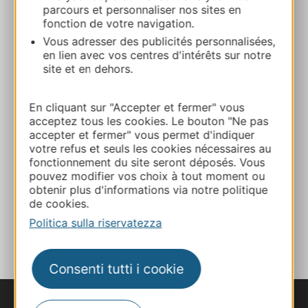
Calcola il tuo percorso
parcours et personnaliser nos sites en
fonction de votre navigation.
Vous adresser des publicités personnalisées,
06 20 80 08 72
en lien avec vos centres d'intérêts sur notre
site et en dehors.
E-mail
En cliquant sur "Accepter et fermer" vous
acceptez tous les cookies. Le bouton "Ne pas
Sito web
accepter et fermer" vous permet d'indiquer
votre refus et seuls les cookies nécessaires au
fonctionnement du site seront déposés. Vous
pouvez modifier vos choix à tout moment ou
Facebook
obtenir plus d'informations via notre politique
de cookies.
AGGIUNGI
Politica sulla riservatezza
AL TACCUINO
Consenti tutti i cookie