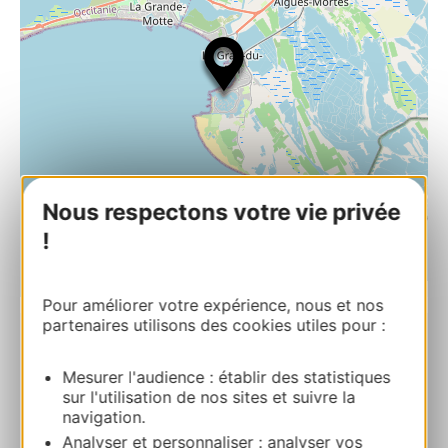
Nous respectons votre vie privée
!
| Map data ©
Leaflet
OpenStreetMap contributors
Pour améliorer votre expérience, nous et nos
partenaires utilisons des cookies utiles pour :
Excursions en bateau à voile
Mesurer l'audience : établir des statistiques
3 Quai Bonne EspérancePort CamarguePort
sur l'utilisation de nos sites et suivre la
Camargue 30240 LE GRAU-DU-ROI
navigation.
Analyser et personnaliser : analyser vos