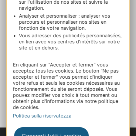
sur l'utilisation de nos sites et suivre la
Calcola il tuo percorso
navigation.
Analyser et personnaliser : analyser vos
parcours et personnaliser nos sites en
+33 4 66 47 04 23
fonction de votre navigation.
Vous adresser des publicités personnalisées,
en lien avec vos centres d'intérêts sur notre
+33 4 66 31 04 50
site et en dehors.
E-mail
En cliquant sur "Accepter et fermer" vous
acceptez tous les cookies. Le bouton "Ne pas
accepter et fermer" vous permet d'indiquer
Sito web
votre refus et seuls les cookies nécessaires au
fonctionnement du site seront déposés. Vous
pouvez modifier vos choix à tout moment ou
AGGIUNGI
obtenir plus d'informations via notre politique
AL TACCUINO
de cookies.
Politica sulla riservatezza