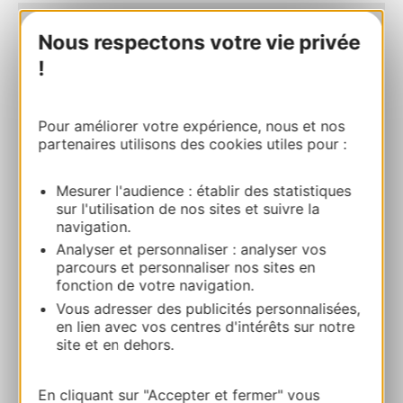
Nous respectons votre vie privée
EQUIVITA
Hameau de Montplaisir 11340 ESPEZEL
!
Calcola il tuo percorso
Pour améliorer votre expérience, nous et nos
partenaires utilisons des cookies utiles pour :
+33 6 72 10 39 57
Mesurer l'audience : établir des statistiques
sur l'utilisation de nos sites et suivre la
E-mail
navigation.
Analyser et personnaliser : analyser vos
parcours et personnaliser nos sites en
Sito web
fonction de votre navigation.
Vous adresser des publicités personnalisées,
en lien avec vos centres d'intérêts sur notre
Facebook
site et en dehors.
AGGIUNGI
En cliquant sur "Accepter et fermer" vous
AL TACCUINO