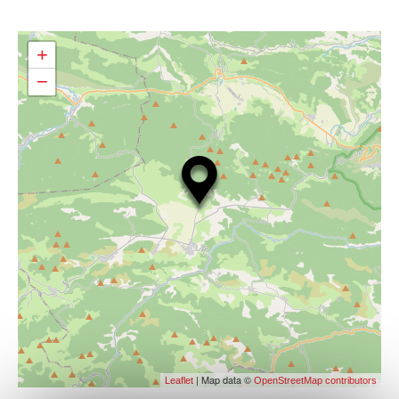
+
−
| Map data ©
Leaflet
OpenStreetMap contributors