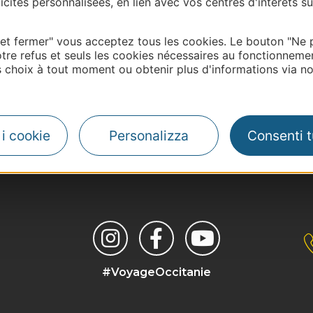
cités personnalisées, en lien avec vos centres d'intérêts su
 et fermer" vous acceptez tous les cookies. Le bouton "Ne 
tre refus et seuls les cookies nécessaires au fonctionneme
choix à tout moment ou obtenir plus d'informations via not
i i cookie
Personalizza
Consenti tu
| Map data ©
Leaflet
OpenStreetMap contributors
#VoyageOccitanie