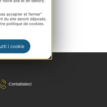
r notre site et en dehors.
pas accepter et fermer"
nt du site seront déposés.
re politique de cookies.
tti i cookie
Contattateci