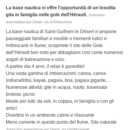
La base nautica vi offre l’opportunità di un’insolita
gita in famiglia nelle gole dell’Hérault.
Traduction
automatique par DeepL via DATAtourisme
La base nautica di Saint Guilhem le Désert vi propone
passeggiate familiari e insolite o momenti ludici e
rinfrescanti in fiume; scoprirete il sito delle Gole
dell’Hérault ben noto per abbagliarvi così come numerosi
angoli di balneazione e ozio.
A partire dai 4 anni, il relax è garantito!
Una vasta gamma di imbarcazioni: canoa, canoa
indiana/tribù, kayak, pagaia, boa, pagaia gigante…
Numerose attività: gite in acqua, nuoto, traversata
tirolese, picnic
Ideale per tutti: da soli, in coppia, in famiglia o con gli
amici
Divertirsi in un ambiente calmo e rilassante
Meno corrente in questo punto del fiume. Sito naturale
Traduction automatique par DeepL via DATAtourisme