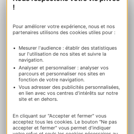
Leaflet
OpenStreetMap contributors
!
PRENOTARE
Pour améliorer votre expérience, nous et nos
partenaires utilisons des cookies utiles pour :
BASE NAUTIQUE DE SAINT-GUILHEM-LE
Mesurer l'audience : établir des statistiques
DESERT
sur l'utilisation de nos sites et suivre la
Avenue st benoit d’Aniane 34150 SAINT-
navigation.
GUILHEM-LE-DESERT
Analyser et personnaliser : analyser vos
parcours et personnaliser nos sites en
Calcola il tuo percorso
fonction de votre navigation.
Vous adresser des publicités personnalisées,
en lien avec vos centres d'intérêts sur notre
+33 4 34 48 02 39
site et en dehors.
En cliquant sur "Accepter et fermer" vous
E-mail
acceptez tous les cookies. Le bouton "Ne pas
accepter et fermer" vous permet d'indiquer
votre refus et seuls les cookies nécessaires au