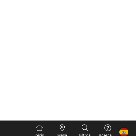
FR
Inicio
Mapa
Filtros
Acerca de nosotros
MÁS FILTROS
EFFACER
OCULTAR MAPA