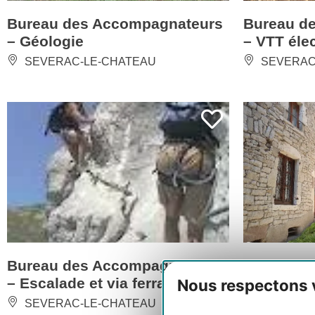
Nous respectons vo
Bureau des Accompagnateurs
Bureau d
– Géologie
– VTT éle
SEVERAC-LE-CHATEAU
SEVERAC
Pour améliorer votre expér
Mesurer l'audience : éta
Analyser et personnalis
Vous adresser des publi
En cliquant sur "Accepter
vous permet d'indiquer vo
Vous pouvez modifier vos 
Política de privacidad
Bureau des Accompagnateurs
Rêve et R
Denegar todas l
– Escalade et via ferrata
pédestre
SEVERAC-LE-CHATEAU
SEVERAC