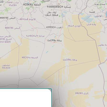
 pour :
a navigation.
ction de votre navigation.
r notre site et en dehors.
pas accepter et fermer"
nt du site seront déposés.
re politique de cookies.
 todas las cookies