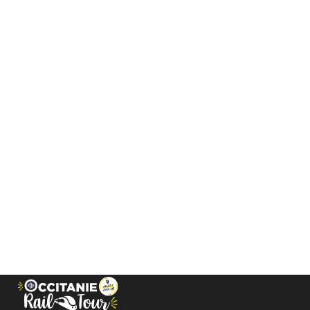
Panel de gestión de cookies
Afficher le fil d'Ariane
Actividades cerca de las 
Descubra todo lo que hay que hacer cerca de la
DÉPARTEMENT
16
Resultados
A MI ALREDEDOR