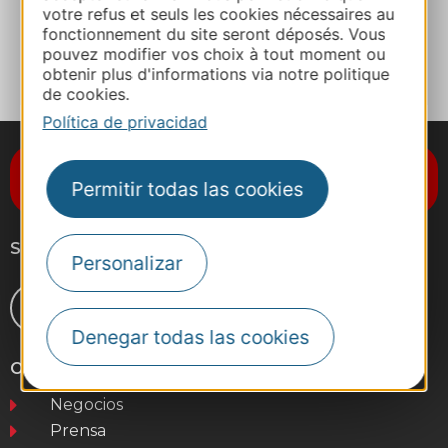
votre refus et seuls les cookies nécessaires au
fonctionnement du site seront déposés. Vous
A MIS FAVORITOS
pouvez modifier vos choix à tout moment ou
obtenir plus d'informations via notre politique
de cookies.
Política de privacidad
Suscríbase al boletín de noticias
Permitir todas las cookies
Destination Occitanie
Síganos
Personalizar
Denegar todas las cookies
Otros sitios web
Negocios
Prensa