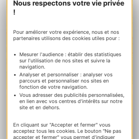
Nous respectons votre vie privée
!
Pour améliorer votre expérience, nous et nos
partenaires utilisons des cookies utiles pour :
Mesurer l'audience : établir des statistiques
sur l'utilisation de nos sites et suivre la
navigation.
Analyser et personnaliser : analyser vos
parcours et personnaliser nos sites en
fonction de votre navigation.
| Map data ©
Leaflet
OpenStreetMap contributors
Vous adresser des publicités personnalisées,
en lien avec vos centres d'intérêts sur notre
site et en dehors.
GROTTES FORTIFIÉES DE LORTET
65250 LORTET
En cliquant sur "Accepter et fermer" vous
Ruta y acceso
acceptez tous les cookies. Le bouton "Ne pas
accepter et fermer" vous permet d'indiquer