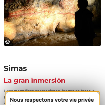
Parc de la Préhistoire en Ariège, Patrice
THEBAULT
Simas
La gran inmersión
Unas magníficas concreciones, juegos de luces y
pasarelas de cristal
convierten nuestras simas en
Nous respectons votre vie privée
unos excepcionales parajes. No se pierda, sobre todo,