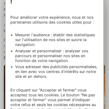
!
en la punta sur del Macizo Central: la
cueva
de Dargilan
, la
cueva de la Cocalière
, así como la
cueva de Clamouse
en las gargantas del Hérault.
Pour améliorer votre expérience, nous et nos
partenaires utilisons des cookies utiles pour :
¡El corazón le dará un salto al visitar la
sima gigante
de Cabrespine
,
cerca de Carcassonne!
Mesurer l'audience : établir des statistiques
sur l'utilisation de nos sites et suivre la
En los Pirineos, no se pierda la visita del "Versalles
navigation.
subterráneo" de
Grandes Canalettes
. Luego disfrute
Analyser et personnaliser : analyser vos
de la frescura de la fastuosa
sima de
parcours et personnaliser nos sites en
Esparros
descubierta por
Norbert Casteret.
fonction de votre navigation.
Vous adresser des publicités personnalisées,
en lien avec vos centres d'intérêts sur notre
site et en dehors.
En cliquant sur "Accepter et fermer" vous
acceptez tous les cookies. Le bouton "Ne pas
accepter et fermer" vous permet d'indiquer
votre refus et seuls les cookies nécessaires au