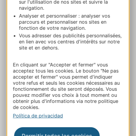
sur l'utilisation de nos sites et suivre la
51 chemin de la grotte 11600 LIMOUSIS
navigation.
Analyser et personnaliser : analyser vos
Ruta y acceso
parcours et personnaliser nos sites en
fonction de votre navigation.
Vous adresser des publicités personnalisées,
+33 4 68 76 96 63
en lien avec vos centres d'intérêts sur notre
site et en dehors.
E-mail
En cliquant sur "Accepter et fermer" vous
acceptez tous les cookies. Le bouton "Ne pas
Sitio web
accepter et fermer" vous permet d'indiquer
votre refus et seuls les cookies nécessaires au
fonctionnement du site seront déposés. Vous
Facebook
pouvez modifier vos choix à tout moment ou
obtenir plus d'informations via notre politique
de cookies.
A MIS FAVORITOS
Política de privacidad