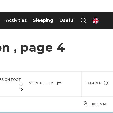
Activities
Sleeping
Useful
en
n , page 4
TES ON FOOT
MORE FILTERS
EFFACER
40
HIDE MAP
+