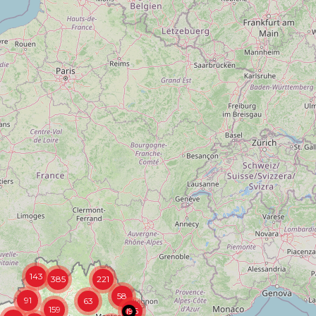
143
385
221
58
91
63
159
196
21
269
525
296