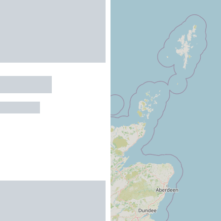
 DU ROUA
-SUR-MER