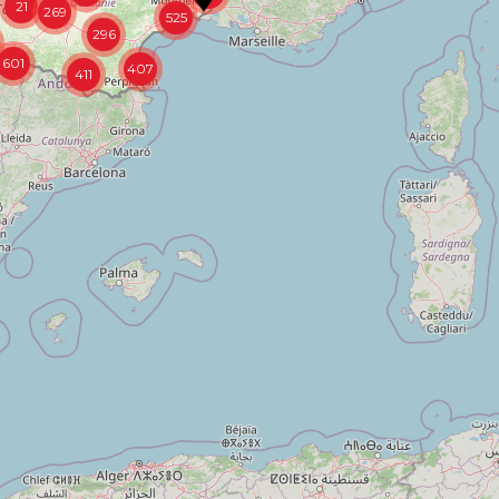
601
407
411