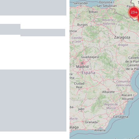
234
Le Roc
ROCAMADOUR
LE MOULIN SITES &