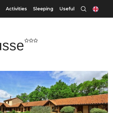
Activities
Sleeping
Useful
en
usse