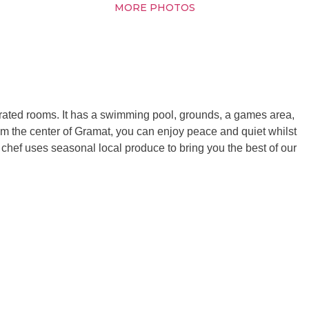
MORE PHOTOS
rated rooms. It has a swimming pool, grounds, a games area,
rom the center of Gramat, you can enjoy peace and quiet whilst
chef uses seasonal local produce to bring you the best of our