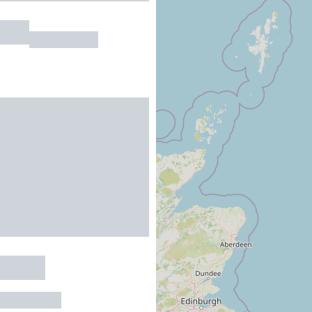
ante
COUPIAC
Montès
ERTOIRADE