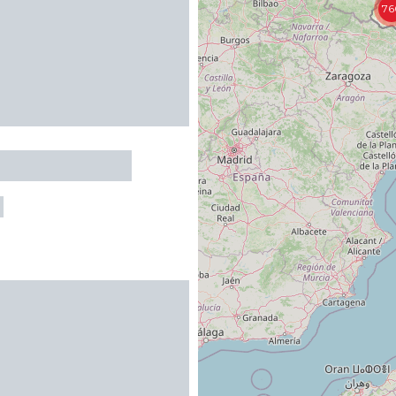
76
t Les Carillons
C