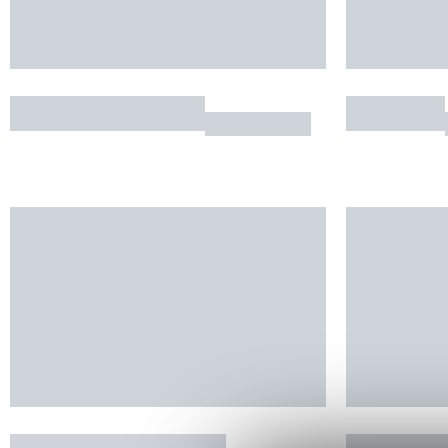
Restaurant du Parc
Il Vecchio
CRANSAC
Château de Creissels
Le Diapa