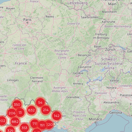
54
350
214
832
13
206
142
202
882
711
1220
191
353
329