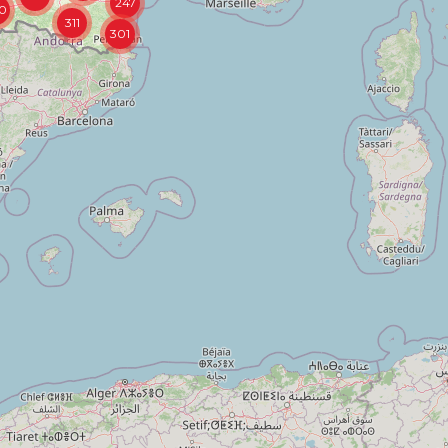
247
0
311
301