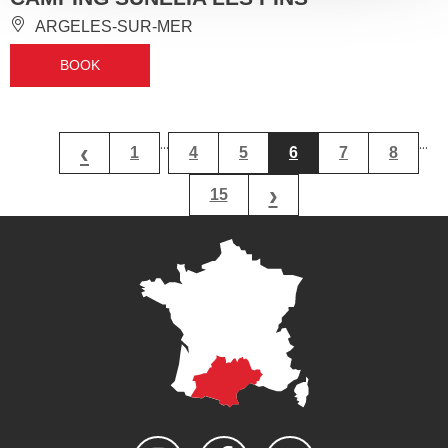
ARGELES-SUR-MER
BOOK
...
...
‹
1
4
5
6
7
8
›
15