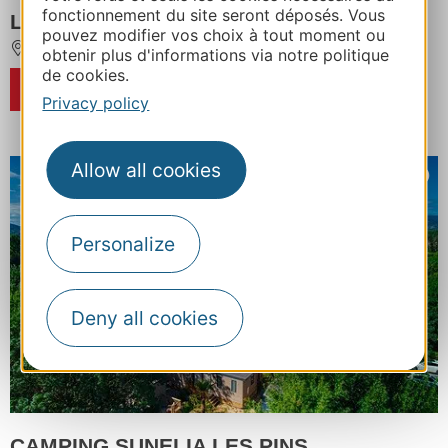
fonctionnement du site seront déposés. Vous
LES CERISIERS DU JAUR CAMPSITE
pouvez modifier vos choix à tout moment ou
SAINT-PONS-DE-THOMIERES
obtenir plus d'informations via notre politique
de cookies.
BOOK
Privacy policy
Allow all cookies
Personalize
Deny all cookies
CAMPING SUNELIA LES PINS