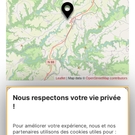
| Map data ©
Leaflet
OpenStreetMap contributors
Nous respectons votre vie privée
BOOK
!
Camping du lac de Bonnefon – Lake
Pour améliorer votre expérience, nous et nos
Bonnefon Campsite
partenaires utilisons des cookies utiles pour :
225 ROUTE DE LA GAMASSE 12800