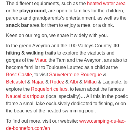
The different equipments, such as the
heated water area
or the
playground
, are open to families for the children,
parents and grandparents’s entertainment, as well as the
snack bar
area for them to enjoy a meal or a drink.
Keen on our region, we share it widely with you.
In the green Aveyron and the 100 Valleys Country,
30
hiking & walking trails
to explore the viaducts and
gorges of the
Viaur
, the Tarn and the Aveyron, ans also to
become familiar to Toulouse Lautrec as a child at the
Bosc Castle
, to visit
Sauveterre de Rouergue
&
Belcastel
&
Najac
&
Rodez
&
Albi
&
Millau
& Laguiole, to
explore the
Roquefort cellars
, to learn about the famous
Naucellois tripous
(local speciality)… All this in the poetic
frame a small lake exclusively dedicated to fishing, or on
the beaches of the heated swimming pool.
To find out more, visit our website:
www.camping-du-lac-
de-bonnefon.com/en