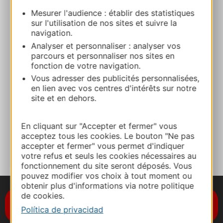
Restaurant de Cantoin
Mesurer l'audience : établir des statistiques
Place de la Pièta 12420 CANTOIN
sur l'utilisation de nos sites et suivre la
navigation.
Ruta y acceso
Analyser et personnaliser : analyser vos
parcours et personnaliser nos sites en
fonction de votre navigation.
+33643439025
Vous adresser des publicités personnalisées,
en lien avec vos centres d'intérêts sur notre
site et en dehors.
E-mail
En cliquant sur "Accepter et fermer" vous
A MIS FAVORITOS
acceptez tous les cookies. Le bouton "Ne pas
accepter et fermer" vous permet d'indiquer
votre refus et seuls les cookies nécessaires au
fonctionnement du site seront déposés. Vous
pouvez modifier vos choix à tout moment ou
obtenir plus d'informations via notre politique
de cookies.
Suscríbase al boletín de noticias
Destination Occitanie
Política de privacidad