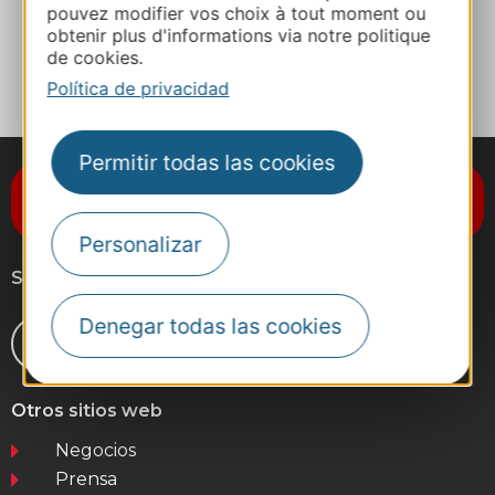
pouvez modifier vos choix à tout moment ou
obtenir plus d'informations via notre politique
A MIS FAVORITOS
de cookies.
Política de privacidad
Permitir todas las cookies
Suscríbase al boletín de noticias
Destination Occitanie
Personalizar
Síganos
Denegar todas las cookies
Otros sitios web
Negocios
Prensa