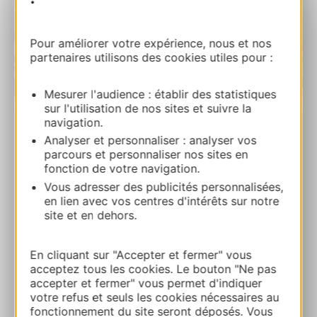
Pour améliorer votre expérience, nous et nos
partenaires utilisons des cookies utiles pour :
Mesurer l'audience : établir des statistiques
| Map data ©
Leaflet
OpenStreetMap contributors
sur l'utilisation de nos sites et suivre la
navigation.
Analyser et personnaliser : analyser vos
La Taverne Aveyronnaise
parcours et personnaliser nos sites en
Centre commercial Leclerc Route d’Albi
fonction de votre navigation.
12100 CREISSELS
Vous adresser des publicités personnalisées,
en lien avec vos centres d'intérêts sur notre
Ruta y acceso
site et en dehors.
En cliquant sur "Accepter et fermer" vous
+33565592838
acceptez tous les cookies. Le bouton "Ne pas
accepter et fermer" vous permet d'indiquer
votre refus et seuls les cookies nécessaires au
+33565602443
fonctionnement du site seront déposés. Vous