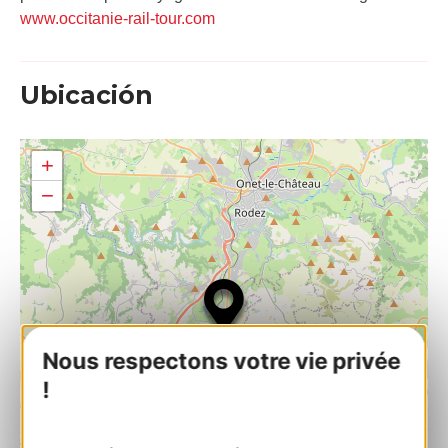
www.occitanie-rail-tour.com
Ubicación
+
−
Nous respectons votre vie privée
!