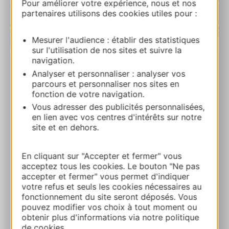
Pour améliorer votre expérience, nous et nos
partenaires utilisons des cookies utiles pour :
Mesurer l'audience : établir des statistiques
| Map data ©
Leaflet
OpenStreetMap contributors
sur l'utilisation de nos sites et suivre la
navigation.
Analyser et personnaliser : analyser vos
L’Arlequin
parcours et personnaliser nos sites en
19 Avenue du Stade 12450 LUC
fonction de votre navigation.
Vous adresser des publicités personnalisées,
Ruta y acceso
en lien avec vos centres d'intérêts sur notre
site et en dehors.
+33565697470
En cliquant sur "Accepter et fermer" vous
acceptez tous les cookies. Le bouton "Ne pas
accepter et fermer" vous permet d'indiquer
E-mail
votre refus et seuls les cookies nécessaires au
fonctionnement du site seront déposés. Vous
pouvez modifier vos choix à tout moment ou
Facebook
obtenir plus d'informations via notre politique
de cookies.