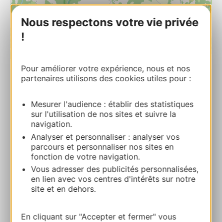
Nous respectons votre vie privée
!
| Map data ©
Leaflet
OpenStreetMap contributors
Pour améliorer votre expérience, nous et nos
partenaires utilisons des cookies utiles pour :
Auberge du Roc Saint-Jean
Le bourg 12430 AYSSENES
Mesurer l'audience : établir des statistiques
sur l'utilisation de nos sites et suivre la
navigation.
Ruta y acceso
Analyser et personnaliser : analyser vos
parcours et personnaliser nos sites en
fonction de votre navigation.
+33532528569
Vous adresser des publicités personnalisées,
en lien avec vos centres d'intérêts sur notre
site et en dehors.
+33698398863
En cliquant sur "Accepter et fermer" vous
E-mail